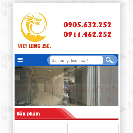
0905.632.252
0911.462.252
THIẾT KẾ - THI CÔNG LẮP ĐẶT VÁCH NGĂN
DI ĐỘNG
Sản phẩm