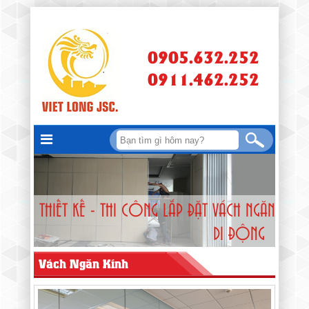
0905.632.252
0911.462.252
THIẾT KẾ - THI CÔNG LẮP ĐẶT VÁCH NGĂN
DI ĐỘNG
Vách Ngăn Kính