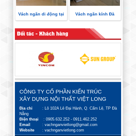
Vách ngăn di động tại
Vách ngăn kính Đà
Đà Nẵng
Nẵng
Đối tác - Khách hàng
CÔNG TY CỔ PHẦN KIẾN TRÚC
XÂY DỰNG NỘI THẤT VIỆT LONG
Địa chỉ
: Lô 102A Lê Đại Hành, Q. Cẩm Lệ, TP Đà
Nẵng
Điện thoại
:
0905.632.252
-
0911.462.252
Email
:
vachnganvietlong@gmail.com
Website
: vachnganvietlong.com