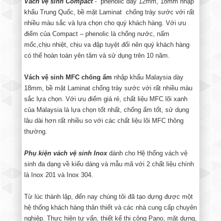
Vách vệ sinh Compact
- phenolic dày 12mm, 18mm nhập
khẩu Trung Quốc, bề mặt Laminat chống trày sước với rất
nhiều màu sắc và lựa chọn cho quý khách hàng. Với ưu
điểm của Compact – phenolic là chống nước, nấm
mốc,chịu nhiệt, chịu va đập tuyệt đối nên quý khách hàng
có thể hoàn toàn yên tâm và sử dụng trên 10 năm.
Vách vệ sinh MFC chống ẩm
nhập khẩu Malaysia dày
18mm, bề mặt Laminat chống trày sước với rất nhiều màu
sắc lựa chọn. Với ưu điểm giá rẻ, chất liệu MFC lõi xanh
của Malaysia là lựa chọn tốt nhất, chống ẩm tốt, sử dụng
lâu dài hơn rất nhiều so với các chất liệu lõi MFC thông
thường.
Phụ kiện vách vệ sinh Inox
dành cho Hệ thống vách vệ
sinh đa dạng về kiểu dáng và mẫu mã với 2 chất liệu chính
là Inox 201 và Inox 304.
Từ lúc thành lập, đến nay chúng tôi đã tạo dựng được một
hệ thống khách hàng thân thiết và các nhà cung cấp chuyên
nghiệp. Thực hiện tư vấn, thiết kế thi công Pano, mặt dựng,