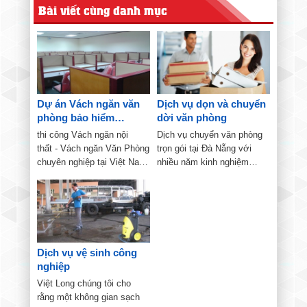
Bài viết cùng danh mục
Dự án Vách ngăn văn
Dịch vụ dọn và chuyển
phòng bảo hiểm
dời văn phòng
Manulife
thi công Vách ngăn nội
Dịch vụ chuyển văn phòng
thất - Vách ngăn Văn Phòng
trọn gói tại Đà Nẵng với
chuyên nghiệp tại Việt Nam,
nhiều năm kinh nghiệm
với nhiều dự án có quy mô
trong việc chuyển dọn văn
lớn.
phòng, chuyển nhà trọn
gói.Đến nay công ty đã trở
thành một thương hiệu uy
tín quen thuộc đối với...
Dịch vụ vệ sinh công
nghiệp
Việt Long chúng tôi cho
rằng một không gian sạch