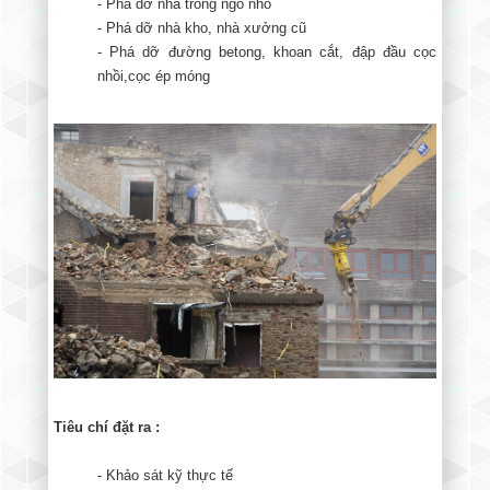
- Phá dỡ nhà trong ngõ nhỏ
- Phá dỡ nhà kho, nhà xưởng cũ
- Phá dỡ đường betong, khoan cắt, đập đầu cọc
nhồi,cọc ép móng
Tiêu chí đặt ra :
- Khảo sát kỹ thực tế