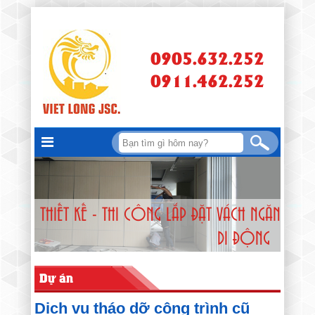
0905.632.252
0911.462.252
THIẾT KẾ - THI CÔNG LẮP ĐẶT VÁCH NGĂN
DI ĐỘNG
Dự án
Dịch vụ tháo dỡ công trình cũ