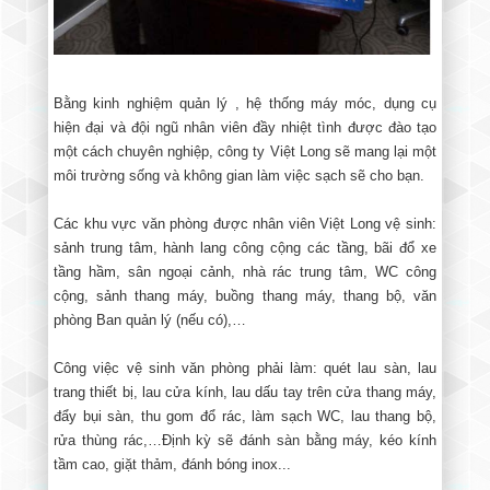
Bằng kinh nghiệm quản lý , hệ thống máy móc, dụng cụ
hiện đại và đội ngũ nhân viên đầy nhiệt tình được đào tạo
một cách chuyên nghiệp, công ty Việt Long sẽ mang lại một
môi trường sống và không gian làm việc sạch sẽ cho bạn.
Các khu vực văn phòng được nhân viên Việt Long vệ sinh:
sảnh trung tâm, hành lang công cộng các tầng, bãi đổ xe
tầng hầm, sân ngoại cảnh, nhà rác trung tâm, WC công
cộng, sảnh thang máy, buồng thang máy, thang bộ, văn
phòng Ban quản lý (nếu có),…
Công việc vệ sinh văn phòng phải làm: quét lau sàn, lau
trang thiết bị, lau cửa kính, lau dấu tay trên cửa thang máy,
đẩy bụi sàn, thu gom đổ rác, làm sạch WC, lau thang bộ,
rửa thùng rác,…Định kỳ sẽ đánh sàn bằng máy, kéo kính
tầm cao, giặt thảm, đánh bóng inox...