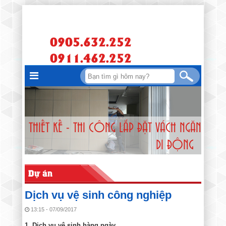
0905.632.252
0911.462.252
THIẾT KẾ - THI CÔNG LẮP ĐẶT VÁCH NGĂN
DI ĐỘNG
Dự án
Dịch vụ vệ sinh công nghiệp
13:15 - 07/09/2017
1. Dịch vụ vệ sinh hàng ngày