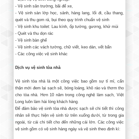
- Vệ sinh sân trường, bãi để xe,
- Vệ sinh sàn lớp học, sảnh, hàng lang, lối đi, cầu thang,
quét và thu gom rá, bụi theo quy trình chuẩn vệ sinh
- Vệ sinh khu toilet: Lau kính, ốp tường, gương, khử mùi
- Quét và thu dọn rác
- Vệ sinh bàn ghế
- Vệ sinh các vách tường, chữ viết, keo dán, vết bẩn
- Các công việc vệ sinh khác
Dịch vụ vệ sinh tòa nhà
Vệ sinh tòa nhà là một công việc bao gồm sự tỉ mỉ, cẩn
thận mới đem lại sạch sẽ, bóng loáng, khô ráo và thơm tho
cho tòa nhà. Hơn 10 năm trong công nghệ làm sạch, Việt
Long luôn làm hài lòng khách hàng.
Để đảm bảo vệ sinh tòa nhà được sạch sẽ chi tiết thì công
nhân sẽ thực hiện vệ sinh từ trên xuống dưới, từ trong gia
ngoài, từ cái chi tiết cho đến những cái lớn. Các công việc
vệ sinh gồm có vệ sinh hàng ngày và vệ sinh theo định kì: