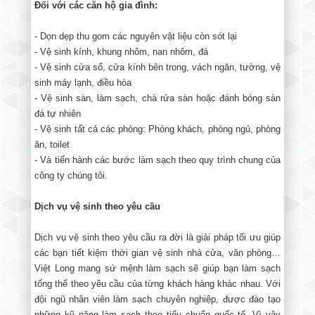
Đối với các căn hộ gia đình:
- Dọn dẹp thu gom các nguyên vật liệu còn sót lại
- Vệ sinh kính, khung nhôm, nan nhôm, đá
- Vệ sinh cửa sổ, cửa kính bên trong, vách ngăn, tường, vệ
sinh máy lạnh, điều hòa
- Vệ sinh sàn, làm sạch, chà rửa sàn hoặc đánh bóng sàn
đá tự nhiên
- Vệ sinh tất cả các phòng: Phòng khách, phòng ngủ, phòng
ăn, toilet
- Và tiến hành các bước làm sạch theo quy trình chung của
công ty chúng tôi.
Dịch vụ vệ sinh theo yêu cầu
Dịch vụ vệ sinh theo yêu cầu ra đời là giải pháp tối ưu giúp
các bạn tiết kiệm thời gian vệ sinh nhà cửa, văn phòng…
Việt Long mang sứ mệnh làm sạch sẽ giúp bạn làm sạch
tổng thể theo yêu cầu của từng khách hàng khác nhau. Với
đội ngũ nhân viên làm sạch chuyên nghiệp, được đào tạo
những kỹ năng làm sạch theo tiểu chuẩn quốc tế. Vì vậy