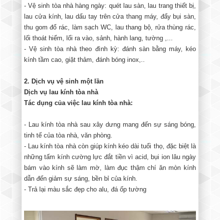
- Vệ sinh tòa nhà hàng ngày: quét lau sàn, lau trang thiết bị,
lau cửa kính, lau dấu tay trên cửa thang máy, đẩy bụi sàn,
thu gom đổ rác, làm sạch WC, lau thang bộ, rửa thùng rác,
lối thoát hiểm, lối ra vào, sảnh, hành lang, tường ,...
- Vệ sinh tòa nhà theo đình kỳ: đánh sàn bằng máy, kéo
kính tầm cao, giặt thảm, đánh bóng inox,..
2. Dịch vụ vệ sinh một lần
Dịch vụ lau kính tòa nhà
Tác dụng của việc lau kính tòa nhà:
- Lau kính tòa nhà sau xây dưng mang đến sự sáng bóng,
tinh tế của tòa nhà, văn phòng.
- Lau kính tòa nhà còn giúp kính kéo dài tuổi thọ, đặc biệt là
những tấm kính cường lực đắt tiền vì acid, bụi ion lâu ngày
bám vào kính sẽ làm mờ, làm đục thậm chí ăn mòn kính
dẫn đến giảm sự sáng, bền bỉ của kính.
- Trả lại màu sắc đẹp cho alu, đá ốp tường