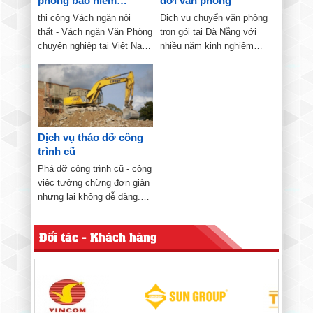
phòng bảo hiểm
dời văn phòng
Manulife
thi công Vách ngăn nội
Dịch vụ chuyển văn phòng
thất - Vách ngăn Văn Phòng
trọn gói tại Đà Nẵng với
chuyên nghiệp tại Việt Nam,
nhiều năm kinh nghiệm
với nhiều dự án có quy mô
trong việc chuyển dọn văn
lớn.
phòng, chuyển nhà trọn
gói.Đến nay công ty đã trở
thành một thương hiệu uy
tín quen thuộc đối với...
Dịch vụ tháo dỡ công
trình cũ
Phá dỡ công trình cũ - công
việc tưởng chừng đơn giản
nhưng lại không dễ dàng.
Trong bối cảnh nhiều công
trình xây dựng từ thời bao
Đối tác - Khách hàng
cấp, chung cư, cơ quan
cũ… đã xuống cấp, không
còn đủ an toàn để sử...