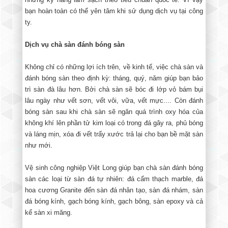
bạn hoàn toàn có thể yên tâm khi sử dụng dịch vụ tại công
ty.
Dịch vụ chà sàn đánh bóng sàn
Không chỉ có những lợi ích trên, về kinh tế, việc chà sàn và
đánh bóng sàn theo định kỳ: tháng, quý, năm giúp bạn bảo
trì sàn đà lâu hơn. Bởi chà sàn sẽ bóc đi lớp vỏ bám bụi
lâu ngày như vết sơn, vết vôi, vữa, vết mực.... Còn đánh
bóng sàn sau khi chà sàn sẽ ngăn quá trình oxy hóa của
không khí lên phần tử kim loại có trong đá gây ra, phủ bóng
và láng mịn, xóa đi vết trấy xước trả lại cho bạn bề mặt sàn
như mới.
Vệ sinh công nghiệp Việt Long giúp bạn chà sàn đánh bóng
sàn các loại từ sàn đá tự nhiên: đá cẩm thạch marble, đá
hoa cương Granite đến sàn đá nhân tạo, sàn đá nhám, sàn
đá bóng kính, gạch bóng kính, gạch bông, sàn epoxy và cả
kể sàn xi măng.